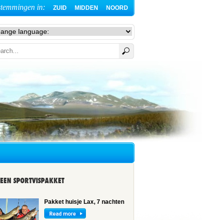
stemmingen in:
ZUID
MIDDEN
NOORD
EEN SPORTVISPAKKET
Pakket huisje Lax, 7 nachten