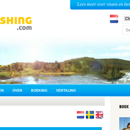
Lees meer over vissen en be
EN
OVER
BOEKING
VERTALING
BOEK 