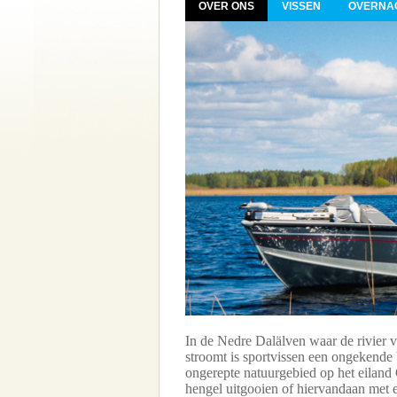
OVER ONS
VISSEN
OVERNA
m en 45 km ten zuiden van
 1.5 uur). Komt u met de auto
rden Ön, Camping en
In de Nedre Dalälven waar de rivier v
stroomt is sportvissen een ongekende
ongerepte natuurgebied op het eiland Ö
hengel uitgooien of hiervandaan met e