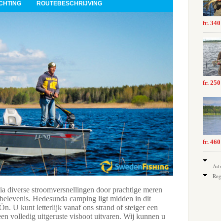
CHTING
ROUTEBESCHRIJVING
fr. 34
fr. 25
fr. 46
Adv
Reg
ia diverse stroomversnellingen door prachtige meren
De belangrij
 belevenis. Hedesunda camping ligt midden in dit
cm, de groo
n. U kunt letterlijk vanaf ons strand of steiger een
en volledig uitgeruste visboot uitvaren. Wij kunnen u
SERVICE