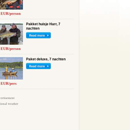
0 EUR/person
Pakket huisje Harr, 7
nachten
0 EUR/person
Paket deluxe, 7 nachten
0 EUR/pers
ertisement
ional weather
kste vissen zijn snoek, snoekbaars en baars. De grootst gevangen snoe
tste snoekbaars, 98 cm en voor baars, 48 cm.