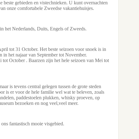
de beste gebieden en vistechnieken. U kunt overnachten
Twee Quicks
 van onze comfortabele Zweedse vakantiehuisjes.
boten kunne
camping wor
voorzien u g
 in het Nederlands, Duits, Engels of Zweeds.
u bij ons oo
UITRUSTIN
il tot 31 October. Het beste seizoen voor snoek is in
Jerken, spin
en in het najaar van September tot November.
en jiggen. K
 tot October . Baarzen zijn het hele seizoen van Mei tot
trollen, ver
levend aas. 
grote rubber
REGELS
aar is tevens central gelegen tussen de grote steden
 is er voor de hele familie wel wat te beleven, zoals
Vissen volge
ndelen, paddestoelen plukken, whisky proeven, op
één vis wor
 museum bezoeken en nog veel,veel meer.
groter dan 
weer worden
 ons fantastisch mooie visgebied.
Download een