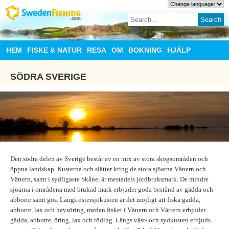
HEM
FISKE & NATUR
RESA
OM
BOKNING
HJÄLP
SÖDRA SVERIGE
Den södra delen av Sverige består av en mix av stora skogsområden och
öppna landskap. Kusterna och slätter kring de stora sjöarna Vänern och
Vättern, samt i sydligaste Skåne, är mestadels jordbruksmark. De mindre
sjöarna i områdena med brukad mark erbjuder goda bestånd av gädda och
abborre samt gös. Längs östersjökusten är det möjligt att fiska gädda,
abborre, lax och havsöring, medan fisket i Vänern och Vättern erbjuder
gädda, abborre, öring, lax och röding. Längs väst- och sydkusten erbjuds