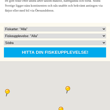
ett gott fiske efter andra arter såsom makrill, näbbgädda och torsk. Södra
Sverige ligger nära kontinenten och nås snabbt och bekvämt antingen via
färjor eller med bil via Öresundsbron.