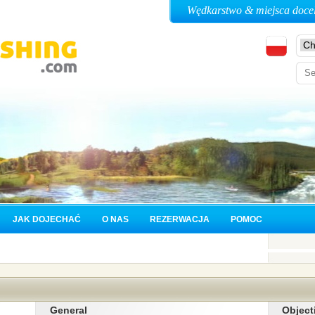
Wędkarstwo & miejsca doce
JAK DOJECHAĆ
O NAS
REZERWACJA
POMOC
General
Object