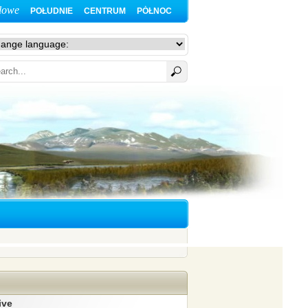
lowe
POŁUDNIE
CENTRUM
PȮŁNOC
ive