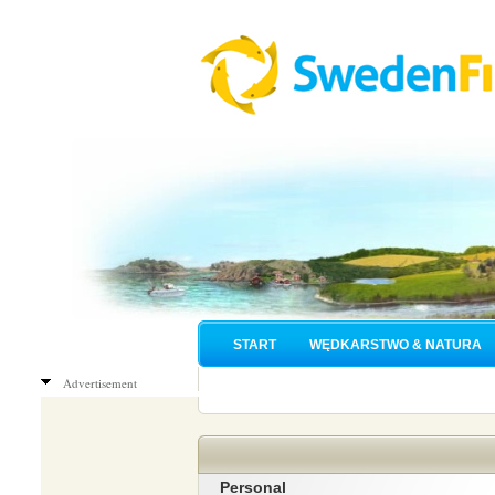
START
WĘDKARSTWO & NATURA
Advertisement
Personal